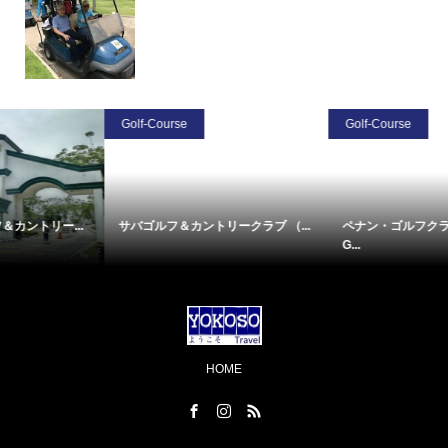
Golf-Course
Golf-Course
.
サバゴルフ＆カントリークラブ （...
ペナン・ゴルフクラブ （Penang
G...
HOME