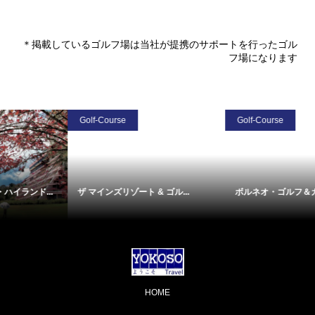
＊掲載しているゴルフ場は当社が提携のサポートを行ったゴル
フ場になります
Golf-Course
Golf-Course
ザ マインズリゾート & ゴル...
ボルネオ・ゴルフ＆カントリーク...
HOME