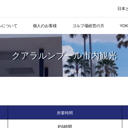
日本
ベルについて
個人のお客様
ゴルフ場経営の方
YO
クアラルンプール市内観光
所要時間
約5時間