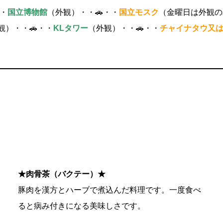
・・
国立博物館
（外観）・・🚗・・
国立モスク
（金曜日は外観の
観）・・🚗・・
KLタワー
（外観）・・🚗・・
チャイナタウ又
★肉骨茶（バクテー）★
豚肉を漢方とハーブで煮込んだ料理です。一度食べ
ると病み付きになる美味しさです。