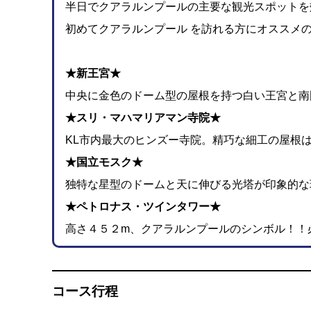
半日でクアラルンプールの主要な観光スポットを
初めてクアラルンプール を訪れる方にオススメ
★新王宮★
中央に金色のドーム型の屋根を持つ白い王宮と南
★スリ・マハマリアマン寺院★
KL市内最大のヒンズー寺院。精巧な細工の屋根
★国立モスク★
独特な星型のドームと天に伸びる光塔が印象的な
★ペトロナス・ツインタワー★
高さ４５２m、クアラルンプールのシンボル！！
コース行程