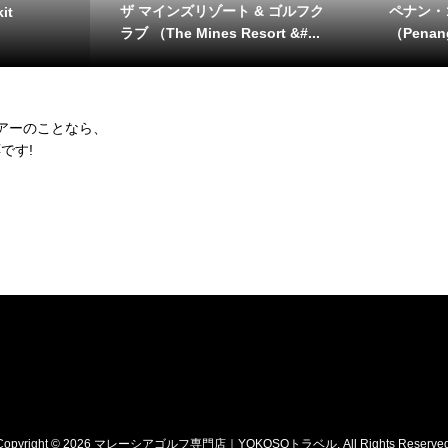
ザ マインズリゾート & ゴルフク
ペナン・
it
ラブ （The Mines Resort &#...
（Penang
ツアーのことなら、
です!
Copyright ©
2026
マレーシアゴルフ専門店｜YOKOSOトラベル. All Rights Reserved