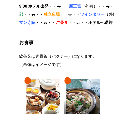
9:00 ホテル出発
・・🚗・・
新王宮
（外観）・・🚗
部
・・🚗・・
独立広場
・・🚗・・
ツインタワー
（外
マン寺院
・・🚗・・
ご昼食
・・🚗・・
ホテルへ送迎
お食事
飲茶又は肉骨茶（バクテー）になります。
（画像はイメージです）
バクテー