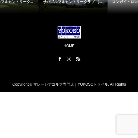
...
サバゴルフ＆カントリークラブ （...
スンガイ・ロング・ゴルフカント.
HOME
Copyright ©
マレーシアゴルフ専門店｜YOKOSOトラベル. All Rights
Reserved.